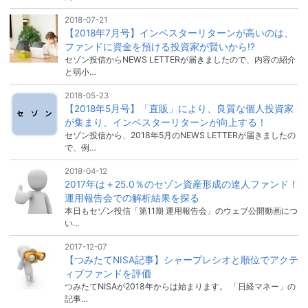
2018-07-21
【2018年7月号】インベスターリターンが高いのは、
ファンドに資金を預ける投資家が賢いから!?
セゾン投信からNEWS LETTERが届きましたので、内容の紹介
と弱小…
2018-05-23
【2018年5月号】「直販」により、良質な個人投資家
が集まり、インベスターリターンが向上する！
セゾン投信から、2018年5月のNEWS LETTERが届きましたの
で、例…
2018-04-12
2017年は＋25.0％のセゾン資産形成の達人ファンド！
運用報告会での解析結果を探る
本日もセゾン投信「第11期 運用報告会」のウェブ公開動画につ
い…
2017-12-07
【つみたてNISA記事】シャープレシオと順位でアクテ
ィブファンドを評価
つみたてNISAが2018年からは始まります。 「日経マネー」の
記事…