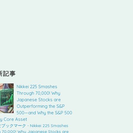
新記事
Nikkei 225 Smashes
Through 70,000! Why
Japanese Stocks are
Outperforming the S&P
500—and Why the S&P 500
 My Core Asset