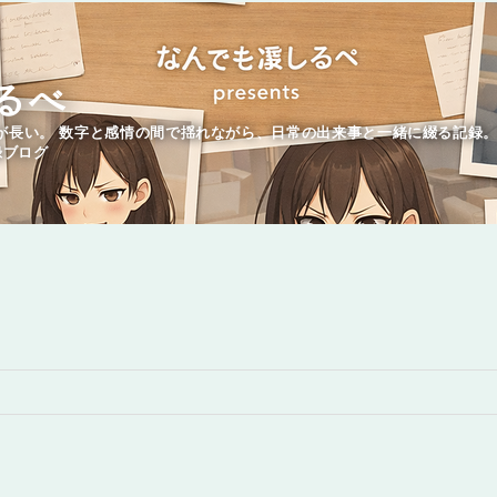
るべ
が長い。 数字と感情の間で揺れながら、日常の出来事と一緒に綴る記録。
録ブログ