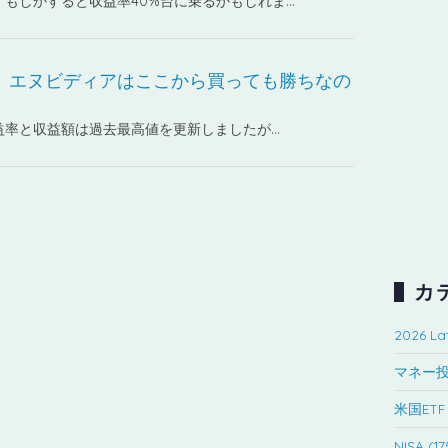
もしかすると収益率40%台に乗るかもしれま…
】エヌビディアはここから買っても勝ちなの
益率と収益額は過去最高値を更新しましたが…
カ
2026 Lat
マネー投資 
米国ETF 
NISA (17