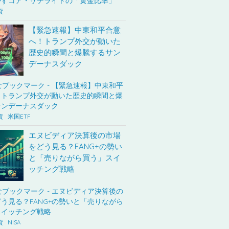
資
【緊急速報】中東和平合意
へ！トランプ外交が動いた
歴史的瞬間と爆騰するサン
デーナスダック
資
米国ETF
エヌビディア決算後の市場
をどう見る？FANG+の勢い
と「売りながら買う」スイ
ッチング戦略
資
NISA