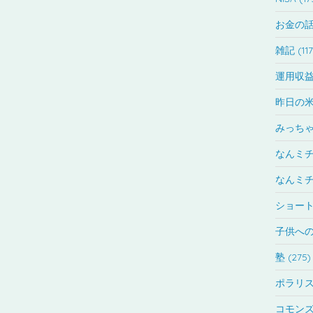
お金の話 
雑記 (117
運用収益公
昨日の米
みっちゃ
なんミチ
なんミチ
ショート記
子供への
塾 (275)
ポラリス
コモンズ投