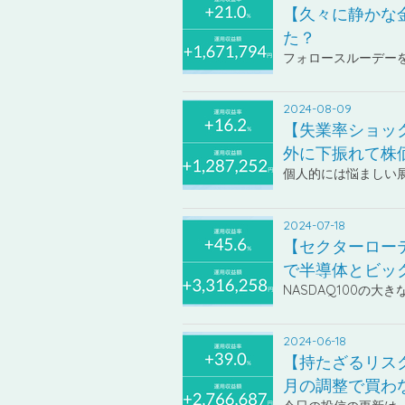
【久々に静かな
た？
フォロースルーデー
2024-08-09
【失業率ショッ
外に下振れて株
個人的には悩ましい
2024-07-18
【セクターロー
で半導体とビッ
NASDAQ100の大
2024-06-18
【持たざるリス
月の調整で買わ