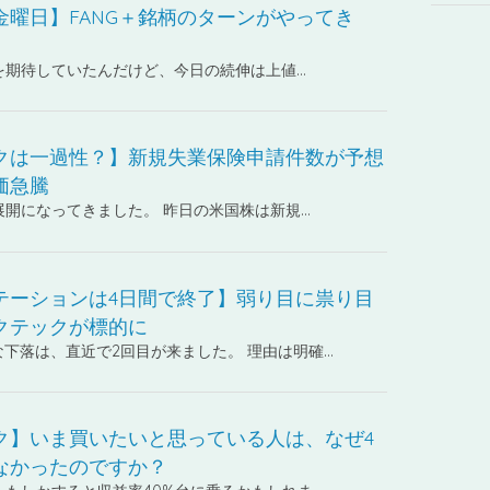
金曜日】FANG＋銘柄のターンがやってき
を期待していたんだけど、今日の続伸は上値…
クは一過性？】新規失業保険申請件数が予想
価急騰
展開になってきました。 昨日の米国株は新規…
テーションは4日間で終了】弱り目に祟り目
クテックが標的に
きな下落は、直近で2回目が来ました。 理由は明確…
ク】いま買いたいと思っている人は、なぜ4
なかったのですか？