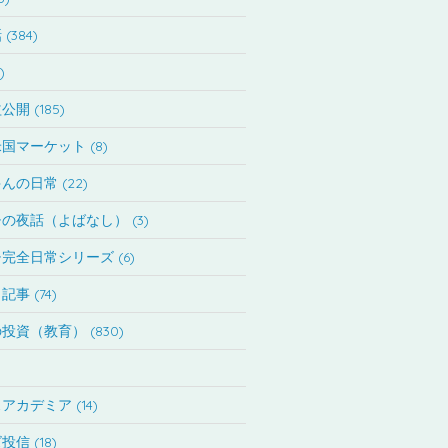
(384)
)
開 (185)
国マーケット (8)
んの日常 (22)
の夜話（よばなし） (3)
完全日常シリーズ (6)
事 (74)
投資（教育） (830)
アカデミア (14)
信 (18)