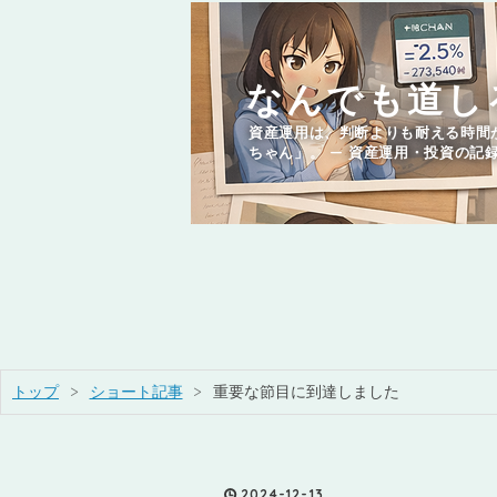
なんでも道し
資産運用は、判断よりも耐える時間
ちゃん」。 — 資産運用・投資の記
トップ
>
ショート記事
>
重要な節目に到達しました
2024
-
12
-
13